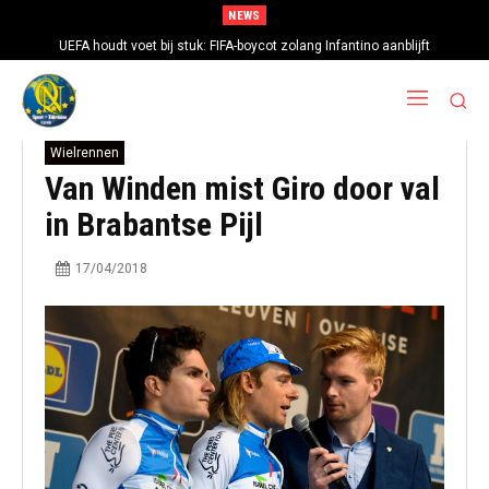
NEWS
UEFA houdt voet bij stuk: FIFA-boycot zolang Infantino aanblijft
Wielrennen
Van Winden mist Giro door val
in Brabantse Pijl
17/04/2018