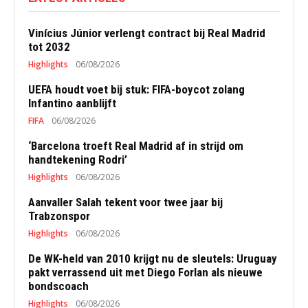
Vinícius Júnior verlengt contract bij Real Madrid
tot 2032
Highlights
06/08/2026
UEFA houdt voet bij stuk: FIFA-boycot zolang
Infantino aanblijft
FIFA
06/08/2026
‘Barcelona troeft Real Madrid af in strijd om
handtekening Rodri’
Highlights
06/08/2026
Aanvaller Salah tekent voor twee jaar bij
Trabzonspor
Highlights
06/08/2026
De WK-held van 2010 krijgt nu de sleutels: Uruguay
pakt verrassend uit met Diego Forlan als nieuwe
bondscoach
Highlights
06/08/2026