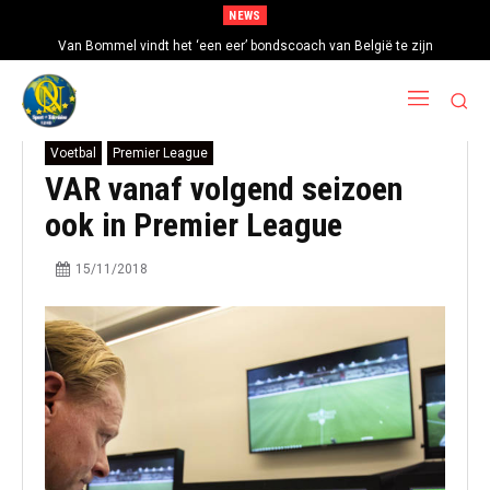
NEWS
Van Bommel vindt het ‘een eer’ bondscoach van België te zijn
Voetbal
Premier League
VAR vanaf volgend seizoen
ook in Premier League
15/11/2018