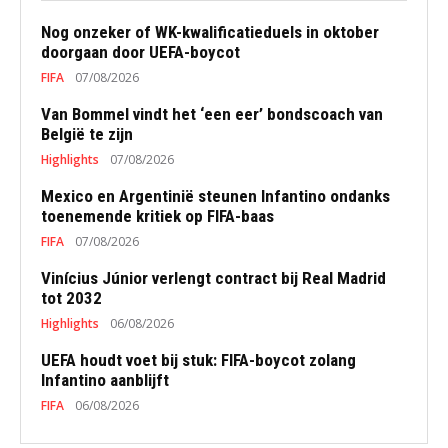
Nog onzeker of WK-kwalificatieduels in oktober
doorgaan door UEFA-boycot
FIFA
07/08/2026
Van Bommel vindt het ‘een eer’ bondscoach van
België te zijn
Highlights
07/08/2026
Mexico en Argentinië steunen Infantino ondanks
toenemende kritiek op FIFA-baas
FIFA
07/08/2026
Vinícius Júnior verlengt contract bij Real Madrid
tot 2032
Highlights
06/08/2026
UEFA houdt voet bij stuk: FIFA-boycot zolang
Infantino aanblijft
FIFA
06/08/2026