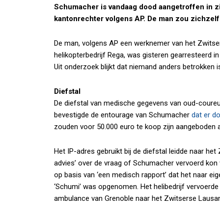
Schumacher is vandaag dood aangetroffen in zi
kantonrechter volgens AP. De man zou zichze
De man, volgens AP een werknemer van het Zwitse
helikopterbedrijf Rega, was gisteren gearresteerd i
Uit onderzoek blijkt dat niemand anders betrokken is b
Diefstal
De diefstal van medische gegevens van oud-coureur
bevestigde de entourage van Schumacher
dat er d
zouden voor 50.000 euro te koop zijn aangeboden 
Het IP-adres gebruikt bij de diefstal leidde naar het
advies’ over de vraag of Schumacher vervoerd kon wo
op basis van ‘een medisch rapport’ dat het naar ei
‘Schumi’ was opgenomen. Het helibedrijf vervoerd
ambulance van Grenoble naar het Zwitserse Lausa