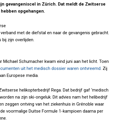
jn gevangeniscel in Zürich. Dat meldt de Zwitserse
lf hebben opgehangen.
rse
n verband met de diefstal en naar de gevangenis gebracht.
ij zijn overlijden.
 Michael Schumacher kwam eind juni aan het licht. Toen
ocumenten uit het medisch dossier waren ontvreemd
. Zij
aan Europese media.
 Zwitserse helikopterbedrijf Rega. Dat bedrijf gaf ‘medisch
rden na zijn ski-ongeluk. Dit advies nam het helibedrijf
gen zeggen ontving van het ziekenhuis in Grénoble waar
e de voormalige Duitse Formule 1-kampioen daarna per
nne.