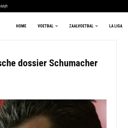
blijft
HOME
VOETBAL
ZAALVOETBAL
LA LIGA
ische dossier Schumacher