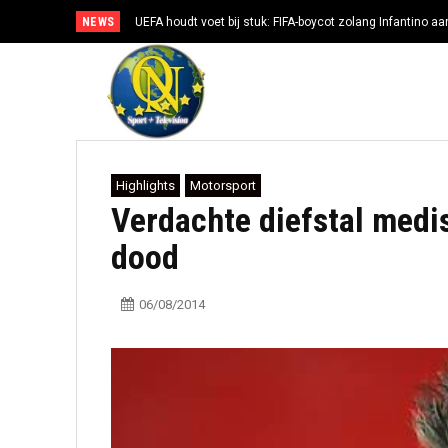
NEWS
UEFA houdt voet bij stuk: FIFA-boycot zolang Infantino aan
Highlights
Motorsport
Verdachte diefstal med
dood
06/08/2014