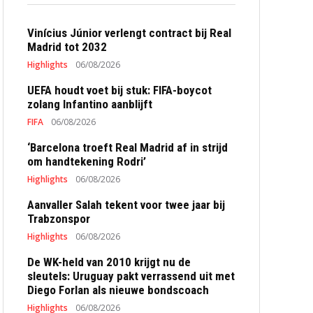
Vinícius Júnior verlengt contract bij Real
Madrid tot 2032
Highlights
06/08/2026
UEFA houdt voet bij stuk: FIFA-boycot
zolang Infantino aanblijft
FIFA
06/08/2026
‘Barcelona troeft Real Madrid af in strijd
om handtekening Rodri’
Highlights
06/08/2026
Aanvaller Salah tekent voor twee jaar bij
Trabzonspor
Highlights
06/08/2026
De WK-held van 2010 krijgt nu de
sleutels: Uruguay pakt verrassend uit met
Diego Forlan als nieuwe bondscoach
Highlights
06/08/2026