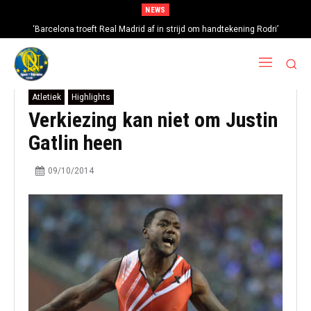
NEWS
‘Barcelona troeft Real Madrid af in strijd om handtekening Rodri’
Atletiek
Highlights
Verkiezing kan niet om Justin
Gatlin heen
09/10/2014