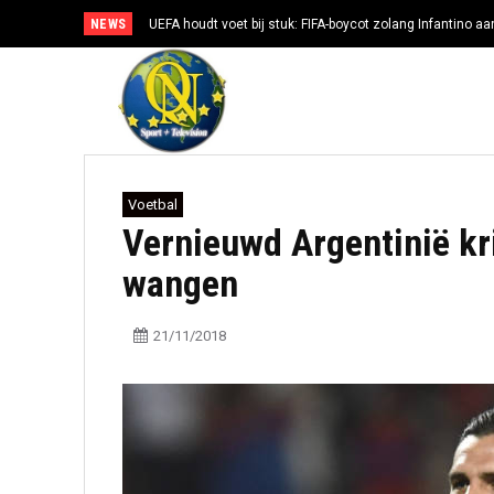
NEWS
UEFA houdt voet bij stuk: FIFA-boycot zolang Infantino aan
Voetbal
Vernieuwd Argentinië kri
wangen
21/11/2018