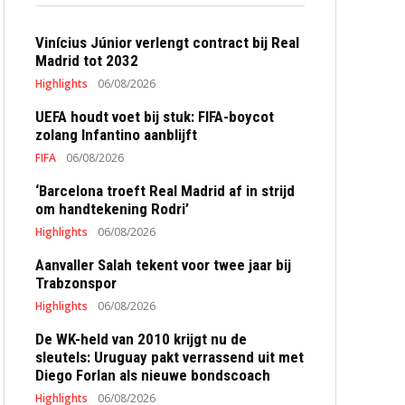
Vinícius Júnior verlengt contract bij Real
Madrid tot 2032
Highlights
06/08/2026
UEFA houdt voet bij stuk: FIFA-boycot
zolang Infantino aanblijft
FIFA
06/08/2026
‘Barcelona troeft Real Madrid af in strijd
om handtekening Rodri’
Highlights
06/08/2026
Aanvaller Salah tekent voor twee jaar bij
Trabzonspor
Highlights
06/08/2026
De WK-held van 2010 krijgt nu de
sleutels: Uruguay pakt verrassend uit met
Diego Forlan als nieuwe bondscoach
Highlights
06/08/2026