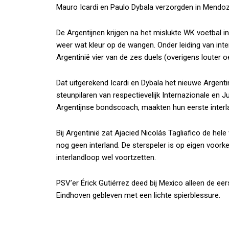
Mauro Icardi en Paulo Dybala verzorgden in Mendoz
De Argentijnen krijgen na het mislukte WK voetbal 
weer wat kleur op de wangen. Onder leiding van in
Argentinië vier van de zes duels (overigens louter o
Dat uitgerekend Icardi en Dybala het nieuwe Argent
steunpilaren van respectievelijk Internazionale en Ju
Argentijnse bondscoach, maakten hun eerste interla
Bij Argentinië zat Ajacied Nicolás Tagliafico de hel
nog geen interland. De sterspeler is op eigen voorke
interlandloop wel voortzetten.
PSV’er Érick Gutiérrez deed bij Mexico alleen de ee
Eindhoven gebleven met een lichte spierblessure.