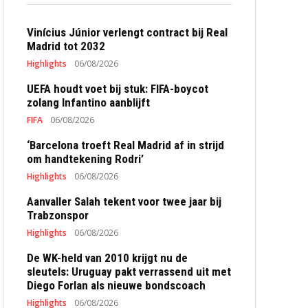
Vinícius Júnior verlengt contract bij Real
Madrid tot 2032
Highlights
06/08/2026
UEFA houdt voet bij stuk: FIFA-boycot
zolang Infantino aanblijft
FIFA
06/08/2026
‘Barcelona troeft Real Madrid af in strijd
om handtekening Rodri’
Highlights
06/08/2026
Aanvaller Salah tekent voor twee jaar bij
Trabzonspor
Highlights
06/08/2026
De WK-held van 2010 krijgt nu de
sleutels: Uruguay pakt verrassend uit met
Diego Forlan als nieuwe bondscoach
Highlights
06/08/2026