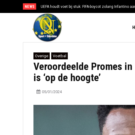
NEWS
UEFA houdt voet bij stuk: FIFA-boycot zolang Infantino aan
Overige
Voetbal
Veroordeelde Promes in 
is ‘op de hoogte’
05/01/2024