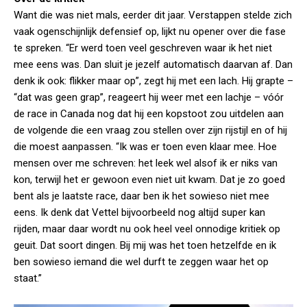
Want die was niet mals, eerder dit jaar. Verstappen stelde zich
vaak ogenschijnlijk defensief op, lijkt nu opener over die fase
te spreken. “Er werd toen veel geschreven waar ik het niet
mee eens was. Dan sluit je jezelf automatisch daarvan af. Dan
denk ik ook: flikker maar op”, zegt hij met een lach. Hij grapte –
“dat was geen grap”, reageert hij weer met een lachje – vóór
de race in Canada nog dat hij een kopstoot zou uitdelen aan
de volgende die een vraag zou stellen over zijn rijstijl en of hij
die moest aanpassen. “Ik was er toen even klaar mee. Hoe
mensen over me schreven: het leek wel alsof ik er niks van
kon, terwijl het er gewoon even niet uit kwam. Dat je zo goed
bent als je laatste race, daar ben ik het sowieso niet mee
eens. Ik denk dat Vettel bijvoorbeeld nog altijd super kan
rijden, maar daar wordt nu ook heel veel onnodige kritiek op
geuit. Dat soort dingen. Bij mij was het toen hetzelfde en ik
ben sowieso iemand die wel durft te zeggen waar het op
staat.”