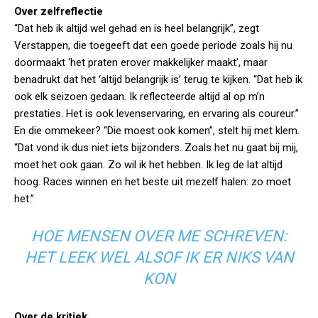
Over zelfreflectie
“Dat heb ik altijd wel gehad en is heel belangrijk”, zegt
Verstappen, die toegeeft dat een goede periode zoals hij nu
doormaakt ‘het praten erover makkelijker maakt’, maar
benadrukt dat het ‘altijd belangrijk is’ terug te kijken. “Dat heb ik
ook elk seizoen gedaan. Ik reflecteerde altijd al op m’n
prestaties. Het is ook levenservaring, en ervaring als coureur.”
En die ommekeer? “Die moest ook komen”, stelt hij met klem.
“Dat vond ik dus niet iets bijzonders. Zoals het nu gaat bij mij,
moet het ook gaan. Zo wil ik het hebben. Ik leg de lat altijd
hoog. Races winnen en het beste uit mezelf halen: zo moet
het.”
HOE MENSEN OVER ME SCHREVEN:
HET LEEK WEL ALSOF IK ER NIKS VAN
KON
Over de kritiek