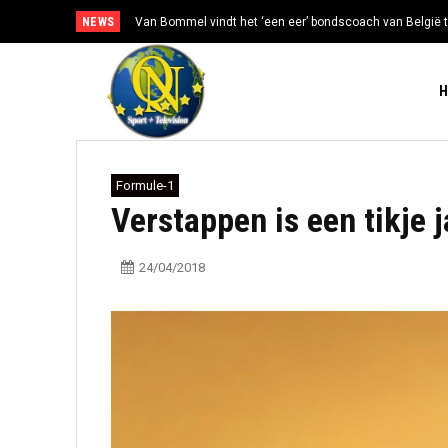
NEWS
Van Bommel vindt het ‘een eer’ bondscoach van België t
Formule-1
Verstappen is een tikje 
24/04/2018