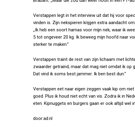
Brabant. ,,Maar die zou dan weer nooit in een F1-au
Verstappen legt in het interview uit dat hij voor spe
vinden is. Zijn nekspieren krijgen extra aandacht om
,,Ik heb een soort harnas voor mijn nek, waar ik w
5 tot ongeveer 20 kg. Ik beweeg mijn hoofd naar vo
sterker te maken.”
Verstappen traint de rest van zijn lichaam met licht
zwaarder getraind, maar dat mag niet omdat ik op ge
Dat vind ik soms best jammer. Ik ben best dun.”
Verstappen eet naar eigen zeggen vaak kip om niet z
goed. Plus ik houd niet echt van vis. Zodra ik in Ned
eten. Kipnuggets en burgers gaan er ook altijd wel in
door:ad.nl