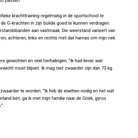
to passen.”
cifieke krachttraining regelmatig in de sportschool te
 de G-krachten in zijn bolide goed te kunnen verdragen.
eerstandsbanden aan vastmaak. Die weerstand varieert van
ren, achteren, links en rechts met dat harnas om mijn nek
ere gewichten en veel herhalingen. ”Ik had liever wat
wicht moet blijven. Ik mag niet zwaarder zijn dan 73 kg.
waarder te worden. ”Ik heb de eiwitten nodig en het vult
erland ben, ga ik met mijn familie naar de Griek, gyros
.”