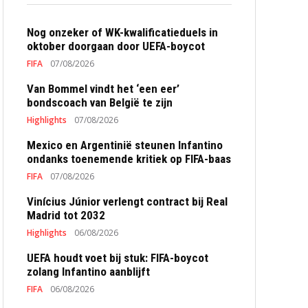
Nog onzeker of WK-kwalificatieduels in
oktober doorgaan door UEFA-boycot
FIFA
07/08/2026
Van Bommel vindt het ‘een eer’
bondscoach van België te zijn
Highlights
07/08/2026
Mexico en Argentinië steunen Infantino
ondanks toenemende kritiek op FIFA-baas
FIFA
07/08/2026
Vinícius Júnior verlengt contract bij Real
Madrid tot 2032
Highlights
06/08/2026
UEFA houdt voet bij stuk: FIFA-boycot
zolang Infantino aanblijft
FIFA
06/08/2026