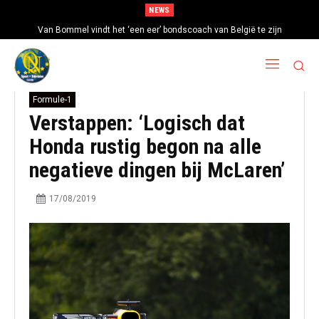
NEWS
Van Bommel vindt het ‘een eer’ bondscoach van België te zijn
Formule-1
Verstappen: ‘Logisch dat
Honda rustig begon na alle
negatieve dingen bij McLaren’
17/08/2019