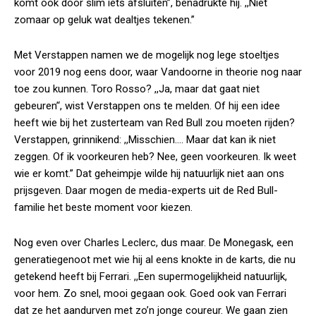
komt ook door slim iets afsluiten”, benadrukte hij. ,,Niet
zomaar op geluk wat dealtjes tekenen.”
Met Verstappen namen we de mogelijk nog lege stoeltjes
voor 2019 nog eens door, waar Vandoorne in theorie nog naar
toe zou kunnen. Toro Rosso? ,,Ja, maar dat gaat niet
gebeuren’‘, wist Verstappen ons te melden. Of hij een idee
heeft wie bij het zusterteam van Red Bull zou moeten rijden?
Verstappen, grinnikend: ,,Misschien…. Maar dat kan ik niet
zeggen. Of ik voorkeuren heb? Nee, geen voorkeuren. Ik weet
wie er komt.” Dat geheimpje wilde hij natuurlijk niet aan ons
prijsgeven. Daar mogen de media-experts uit de Red Bull-
familie het beste moment voor kiezen.
Nog even over Charles Leclerc, dus maar. De Monegask, een
generatiegenoot met wie hij al eens knokte in de karts, die nu
getekend heeft bij Ferrari. ,,Een supermogelijkheid natuurlijk,
voor hem. Zo snel, mooi gegaan ook. Goed ook van Ferrari
dat ze het aandurven met zo’n jonge coureur. We gaan zien