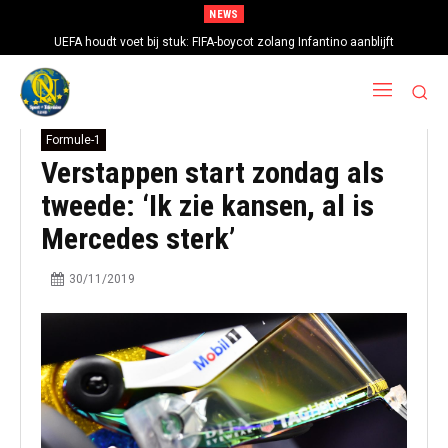
NEWS
UEFA houdt voet bij stuk: FIFA-boycot zolang Infantino aanblijft
Formule-1
Verstappen start zondag als
tweede: ‘Ik zie kansen, al is
Mercedes sterk’
30/11/2019