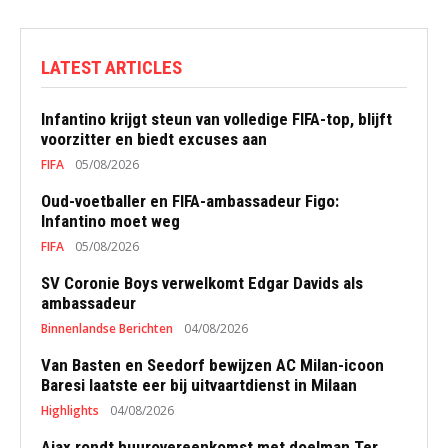
LATEST ARTICLES
Infantino krijgt steun van volledige FIFA-top, blijft
voorzitter en biedt excuses aan
FIFA
05/08/2026
Oud-voetballer en FIFA-ambassadeur Figo:
Infantino moet weg
FIFA
05/08/2026
SV Coronie Boys verwelkomt Edgar Davids als
ambassadeur
Binnenlandse Berichten
04/08/2026
Van Basten en Seedorf bewijzen AC Milan-icoon
Baresi laatste eer bij uitvaartdienst in Milaan
Highlights
04/08/2026
Ajax rondt huurovereenkomst met doelman Ter