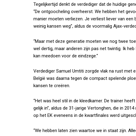
Tegelijkertijd denkt de verdediger dat de huidige gen
“De ontgoocheling overheerst. We hebben het gevoe
manier moeten verliezen. Je verliest liever van een 
weinig kansen weg”, aldus de voormalig Ajax-verded
“Maar met deze generatie moeten we nog twee toe
wel dertig, maar anderen zijn pas net twintig. Ik h
kan meedoen voor de eindzege.”
Verdediger Samuel Umtiti zorgde vlak na rust met
België was daarna tegen de compact spelende ploe
kansen te creëren.
“Het was heel stil in de kleedkamer. De trainer heef
gelijk in”, aldus de 31-jarige Vertonghen, die in 201
op het EK eveneens in de kwartfinales werd uitgesc
“We hebben laten zien waartoe we in staat zijn. Alle