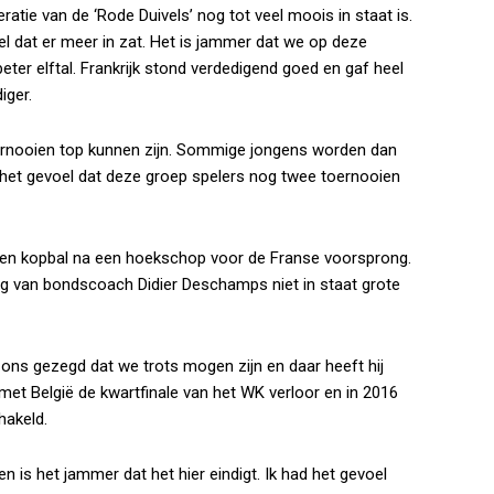
eratie van de ‘Rode Duivels’ nog tot veel moois in staat is.
l dat er meer in zat. Het is jammer dat we op deze
beter elftal. Frankrijk stond verdedigend goed en gaf heel
iger.
rnooien top kunnen zijn. Sommige jongens worden dan
eb het gevoel dat deze groep spelers nog twee toernooien
 een kopbal na een hoekschop voor de Franse voorsprong.
g van bondscoach Didier Deschamps niet in staat grote
t ons gezegd dat we trots mogen zijn en daar heeft hij
4 met België de kwartfinale van het WK verloor en in 2016
hakeld.
en is het jammer dat het hier eindigt. Ik had het gevoel