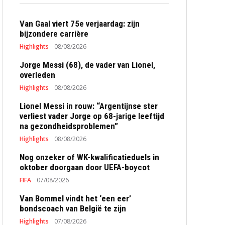
Van Gaal viert 75e verjaardag: zijn
bijzondere carrière
Highlights
08/08/2026
Jorge Messi (68), de vader van Lionel,
overleden
Highlights
08/08/2026
Lionel Messi in rouw: “Argentijnse ster
verliest vader Jorge op 68-jarige leeftijd
na gezondheidsproblemen”
Highlights
08/08/2026
Nog onzeker of WK-kwalificatieduels in
oktober doorgaan door UEFA-boycot
FIFA
07/08/2026
Van Bommel vindt het ‘een eer’
bondscoach van België te zijn
Highlights
07/08/2026