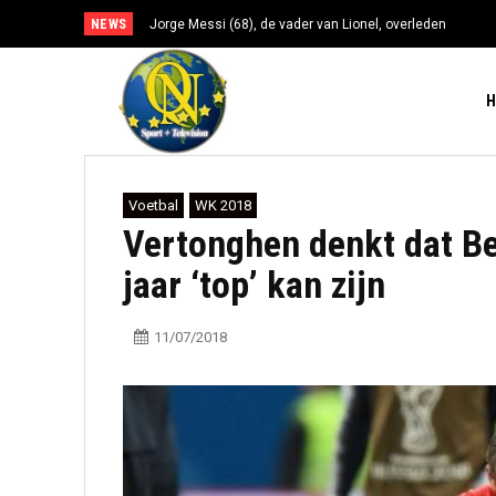
NEWS
Jorge Messi (68), de vader van Lionel, overleden
Voetbal
WK 2018
Vertonghen denkt dat Be
jaar ‘top’ kan zijn
11/07/2018