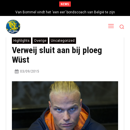
NEWS
Van Bommel vindt het ‘een eer’ bondscoach van België te zijn
Highlights
Overige
Uncategorized
Verweij sluit aan bij ploeg
Wüst
03/09/2015