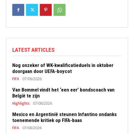
LATEST ARTICLES
Nog onzeker of WK-kwalificatieduels in oktober
doorgaan door UEFA-boycot
FIFA
07/08/2026
Van Bommel vindt het ‘een eer’ bondscoach van
België te zijn
Highlights
07/08/2026
Mexico en Argentinië steunen Infantino ondanks
toenemende kritiek op FIFA-baas
FIFA
07/08/2026