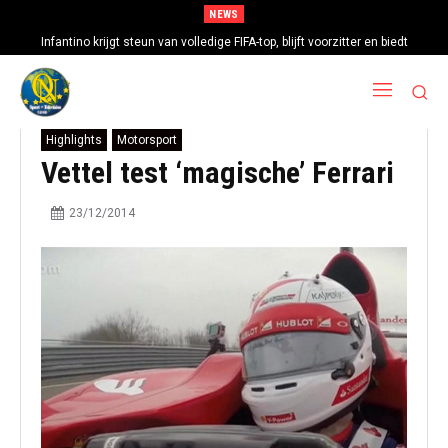
NEWS
Infantino krijgt steun van volledige FIFA-top, blijft voorzitter en biedt
excuses aan
Highlights
Motorsport
Vettel test ‘magische’ Ferrari
23/12/2014