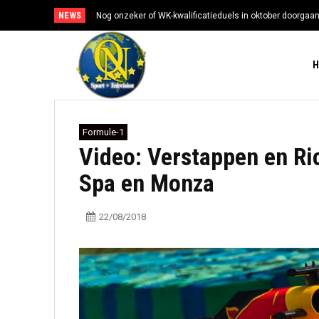
NEWS
Nog onzeker of WK-kwalificatieduels in oktober doorgaa
Formule-1
Video: Verstappen en Ri
Spa en Monza
22/08/2018