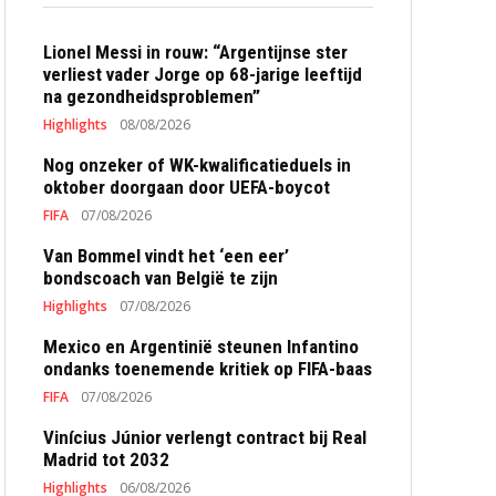
Lionel Messi in rouw: “Argentijnse ster
verliest vader Jorge op 68-jarige leeftijd
na gezondheidsproblemen”
Highlights
08/08/2026
Nog onzeker of WK-kwalificatieduels in
oktober doorgaan door UEFA-boycot
FIFA
07/08/2026
Van Bommel vindt het ‘een eer’
bondscoach van België te zijn
Highlights
07/08/2026
Mexico en Argentinië steunen Infantino
ondanks toenemende kritiek op FIFA-baas
FIFA
07/08/2026
Vinícius Júnior verlengt contract bij Real
Madrid tot 2032
Highlights
06/08/2026