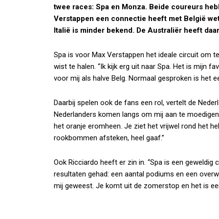
twee races: Spa en Monza. Beide coureurs hebbe
Verstappen een connectie heeft met België wet
Italië is minder bekend. De Australiër heeft daa
Spa is voor Max Verstappen het ideale circuit om te 
wist te halen. “Ik kijk erg uit naar Spa. Het is mijn f
voor mij als halve Belg. Normaal gesproken is het 
Daarbij spelen ook de fans een rol, vertelt de Nederl
Nederlanders komen langs om mij aan te moedigen, i
het oranje eromheen. Je ziet het vrijwel rond het hel
rookbommen afsteken, heel gaaf.”
Ook Ricciardo heeft er zin in. “Spa is een geweldig ci
resultaten gehad: een aantal podiums en een overwin
mij geweest. Je komt uit de zomerstop en het is ee