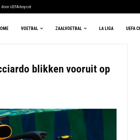
n door UEFA-boycot
HOME
VOETBAL
ZAALVOETBAL
LA LIGA
UEFA 
cciardo blikken vooruit op