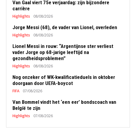
Van Gaal viert 75e verjaardag: zijn bijzondere
carrière
Highlights
08/08/2026
Jorge Messi (68), de vader van Lionel, overleden
Highlights
08/08/2026
Lionel Messi in rouw: “Argentijnse ster verliest
vader Jorge op 68-jarige leeftijd na
gezondheidsproblemen”
Highlights
08/08/2026
Nog onzeker of WK-kwalificatieduels in oktober
doorgaan door UEFA-boycot
FIFA
07/08/2026
Van Bommel vindt het ‘een eer’ bondscoach van
België te zijn
Highlights
07/08/2026