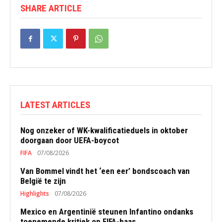
SHARE ARTICLE
LATEST ARTICLES
Nog onzeker of WK-kwalificatieduels in oktober
doorgaan door UEFA-boycot
FIFA
07/08/2026
Van Bommel vindt het ‘een eer’ bondscoach van
België te zijn
Highlights
07/08/2026
Mexico en Argentinië steunen Infantino ondanks
toenemende kritiek op FIFA-baas