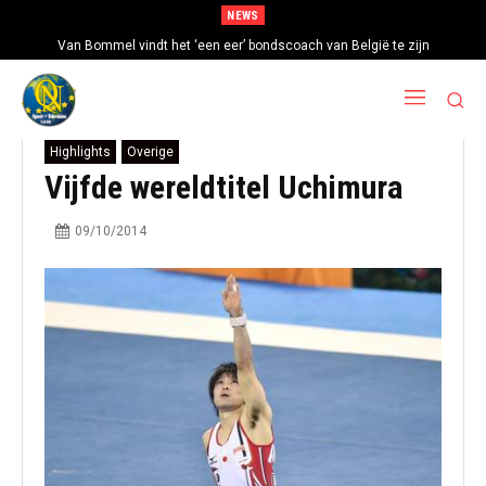
NEWS
Van Bommel vindt het ‘een eer’ bondscoach van België te zijn
Highlights
Overige
Vijfde wereldtitel Uchimura
09/10/2014