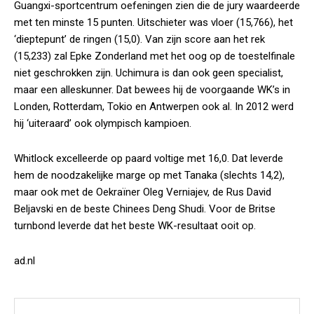
Guangxi-sportcentrum oefeningen zien die de jury waardeerde
met ten minste 15 punten. Uitschieter was vloer (15,766), het
‘dieptepunt’ de ringen (15,0). Van zijn score aan het rek
(15,233) zal Epke Zonderland met het oog op de toestelfinale
niet geschrokken zijn. Uchimura is dan ook geen specialist,
maar een alleskunner. Dat bewees hij de voorgaande WK’s in
Londen, Rotterdam, Tokio en Antwerpen ook al. In 2012 werd
hij ‘uiteraard’ ook olympisch kampioen.
Whitlock excelleerde op paard voltige met 16,0. Dat leverde
hem de noodzakelijke marge op met Tanaka (slechts 14,2),
maar ook met de Oekraïner Oleg Verniajev, de Rus David
Beljavski en de beste Chinees Deng Shudi. Voor de Britse
turnbond leverde dat het beste WK-resultaat ooit op.
ad.nl