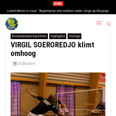
NEWS
Lionel Messi in rouw: “Argentijnse ster verliest vader Jorge op 68-jarige
leeftijd na gezondheidsproblemen”
Binnenlandse Berichten
Highlights
Overige
VIRGIL SOEROREDJO klimt
omhoog
21/05/2014