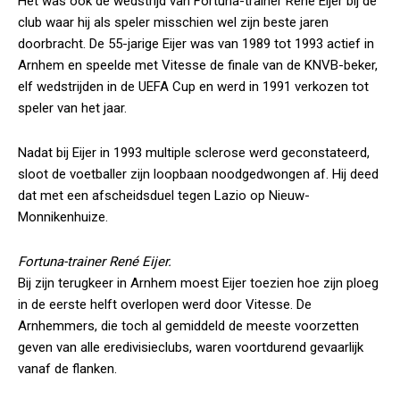
Het was ook de wedstrijd van Fortuna-trainer René Eijer bij de
club waar hij als speler misschien wel zijn beste jaren
doorbracht. De 55-jarige Eijer was van 1989 tot 1993 actief in
Arnhem en speelde met Vitesse de finale van de KNVB-beker,
elf wedstrijden in de UEFA Cup en werd in 1991 verkozen tot
speler van het jaar.
Nadat bij Eijer in 1993 multiple sclerose werd geconstateerd,
sloot de voetballer zijn loopbaan noodgedwongen af. Hij deed
dat met een afscheidsduel tegen Lazio op Nieuw-
Monnikenhuize.
Fortuna-trainer René Eijer.
Bij zijn terugkeer in Arnhem moest Eijer toezien hoe zijn ploeg
in de eerste helft overlopen werd door Vitesse. De
Arnhemmers, die toch al gemiddeld de meeste voorzetten
geven van alle eredivisieclubs, waren voortdurend gevaarlijk
vanaf de flanken.