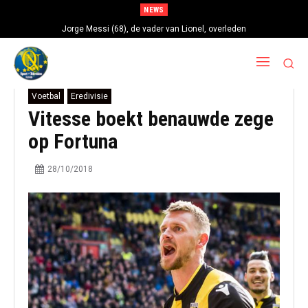
NEWS
Jorge Messi (68), de vader van Lionel, overleden
Voetbal
Eredivisie
Vitesse boekt benauwde zege
op Fortuna
28/10/2018