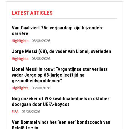
LATEST ARTICLES
Van Gaal viert 75e verjaardag: zijn bijzondere
carrière
Highlights
08/08/2026
Jorge Messi (68), de vader van Lionel, overleden
Highlights
08/08/2026
Lionel Messi in rouw: “Argentijnse ster verliest
vader Jorge op 68-jarige leeftijd na
gezondheidsproblemen”
Highlights
08/08/2026
Nog onzeker of WK-kwalificatieduels in oktober
doorgaan door UEFA-boycot
FIFA
07/08/2026
Van Bommel vindt het ‘een eer’ bondscoach van
België te zijn