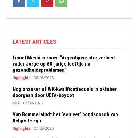
LATEST ARTICLES
Lionel Messi in rouw: “Argentijnse ster verliest
vader Jorge op 68-jarige leeftijd na
gezondheidsproblemen”
Highlights
08/08/2026
Nog onzeker of WK-kwalificatieduels in oktober
doorgaan door UEFA-boycot
FIFA
07/08/2026
Van Bommel vindt het ‘een eer’ bondscoach van
België te zijn
Highlights
07/08/2026