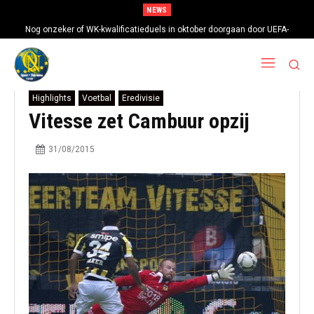
NEWS
Nog onzeker of WK-kwalificatieduels in oktober doorgaan door UEFA-
boycot
Highlights
Voetbal
Eredivisie
Vitesse zet Cambuur opzij
31/08/2015