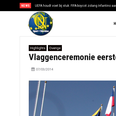
NEWS
UEFA houdt voet bij stuk: FIFA-boycot zolang Infantino aan
Highlights
Overige
Vlaggenceremonie eerste
07/03/2014