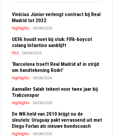
Vinícius Júnior verlengt contract bij Real
Madrid tot 2032
Highlights
06/08/2026
UEFA houdt voet bij stuk: FIFA-boycot
zolang Infantino aanblijft
FIFA
06/08/2026
‘Barcelona troeft Real Madrid af in strijd
om handtekening Rodri’
Highlights
06/08/2026
Aanvaller Salah tekent voor twee jaar bij
Trabzonspor
Highlights
06/08/2026
De WK-held van 2010 krijgt nu de
sleutels: Uruguay pakt verrassend uit met
Diego Forlan als nieuwe bondscoach
Highlights
06/08/2026