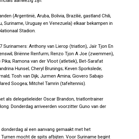
ficials aanwezig zijn.
den (Argentinië, Aruba, Bolivia, Brazilië, gastland Chili,
u, Suriname, Uruguay en Venezuela) elkaar bekampen in
Nationaal Stadion.
 Surinamers: Anthony van Lierop (triatlon), Jaïr Tjon En
 Denswil; Briënne Renfurm; Renzo Tjon A Joe (zwemmen),
e Pika; Ramona van der Vloot (atletiek), Bet-Sarafat
andrina Hunsel; Cheryl Brunings; Keven Sporkslede;
rnald; Tosh van Dijk; Jurmen Amina; Giovero Sabajo
Jared Soogea; Mitchel Tamrin (tafeltennis).
als delegatieleider Oscar Brandon, triatlontrainer
ng. Donderdag arriveerden voorzitter Guno van der
 is donderdag al een aanvang gemaakt met het
 Turnen mocht de spits afbijten. Voor Suriname begint