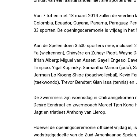
omdat van een aantal landen niet alle sporters en of
Van 7 tot en met 18 maart 2014 zullen de veertien lan
Colombia, Ecuador, Guyana, Panama, Paraguay, Per
33 sporten. De openingsceremonie is vrijdag in het 
Aan de Spelen doen 3.500 sporters mee, inclusief 27
Fa (wielrennen), Chinyère en Zuhayr Pigot; Wayne
Ifrish Alberg; Miguel van Assen; Gayell Engeso; Dav
Timpico; Yigal Kopinsky; Samantha Marica (judo), S
Jermain Lo Kioeng Shioe (beachvolleybal), Kevin Fe
(taekwondo), Trevor Bendter; Gian Issa (tennis) en 
De zwemmers zijn woensdag in Chili aangekomen net 
Desiré Eendragt en zwemcoach Marcel Tjon Kong Ho
Jagt en triatleet Anthony van Lierop.
Hoewel de openingsceremonie officieel vrijdag is,
wedstrijdgedeelte van de Zuid-Amerikaanse Spelen.