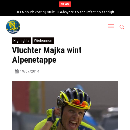
NEWS
UEFA houdt voet bij stuk: FIFA-boycot zolang Infantino aanblijft
Highlights
Wielrennen
Vluchter Majka wint
Alpenetappe
19/07/2014