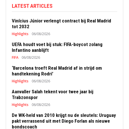
LATEST ARTICLES
Vinícius Júnior verlengt contract bij Real Madrid
tot 2032
Highlights
06/08/2026
UEFA houdt voet bij stuk: FIFA-boycot zolang
Infantino aanblijft
FIFA
06/08/2026
‘Barcelona troeft Real Madrid af in strijd om
handtekening Rodri’
Highlights
06/08/2026
Aanvaller Salah tekent voor twee jaar bij
Trabzonspor
Highlights
06/08/2026
De WK-held van 2010 krijgt nu de sleutels: Uruguay
pakt verrassend uit met Diego Forlan als nieuwe
bondscoach