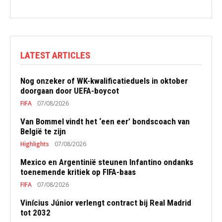
LATEST ARTICLES
Nog onzeker of WK-kwalificatieduels in oktober
doorgaan door UEFA-boycot
FIFA
07/08/2026
Van Bommel vindt het ‘een eer’ bondscoach van
België te zijn
Highlights
07/08/2026
Mexico en Argentinië steunen Infantino ondanks
toenemende kritiek op FIFA-baas
FIFA
07/08/2026
Vinícius Júnior verlengt contract bij Real Madrid
tot 2032