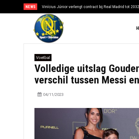
NEWS
Vinícius Júnior verlengt contract bij Real Madrid tot 203
Voetbal
Volledige uitslag Gouden
verschil tussen Messi e
04/11/2023