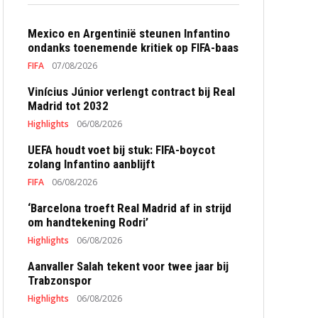
Mexico en Argentinië steunen Infantino
ondanks toenemende kritiek op FIFA-baas
FIFA
07/08/2026
Vinícius Júnior verlengt contract bij Real
Madrid tot 2032
Highlights
06/08/2026
UEFA houdt voet bij stuk: FIFA-boycot
zolang Infantino aanblijft
FIFA
06/08/2026
‘Barcelona troeft Real Madrid af in strijd
om handtekening Rodri’
Highlights
06/08/2026
Aanvaller Salah tekent voor twee jaar bij
Trabzonspor
Highlights
06/08/2026