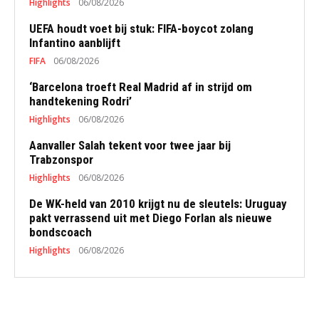
Highlights
06/08/2026
UEFA houdt voet bij stuk: FIFA-boycot zolang
Infantino aanblijft
FIFA
06/08/2026
‘Barcelona troeft Real Madrid af in strijd om
handtekening Rodri’
Highlights
06/08/2026
Aanvaller Salah tekent voor twee jaar bij
Trabzonspor
Highlights
06/08/2026
De WK-held van 2010 krijgt nu de sleutels: Uruguay
pakt verrassend uit met Diego Forlan als nieuwe
bondscoach
Highlights
06/08/2026