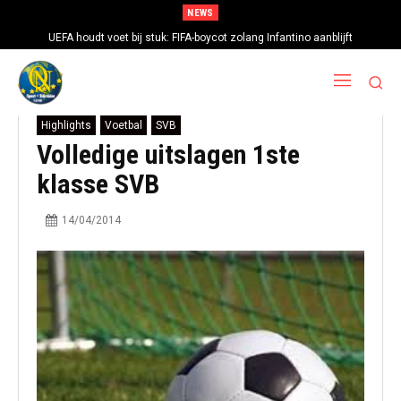
NEWS
UEFA houdt voet bij stuk: FIFA-boycot zolang Infantino aanblijft
Highlights
Voetbal
SVB
Volledige uitslagen 1ste
klasse SVB
14/04/2014