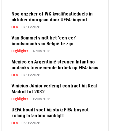
Nog onzeker of WK-kwalificatieduels in
oktober doorgaan door UEFA-boycot
FIFA
07/08/2026
Van Bommel vindt het ‘een eer’
bondscoach van België te zijn
Highlights
07/08/2026
Mexico en Argentinië steunen Infantino
ondanks toenemende kritiek op FIFA-baas
FIFA
07/08/2026
Vinícius Júnior verlengt contract bij Real
Madrid tot 2032
Highlights
06/08/2026
UEFA houdt voet bij stuk: FIFA-boycot
zolang Infantino aanblijft
FIFA
06/08/2026