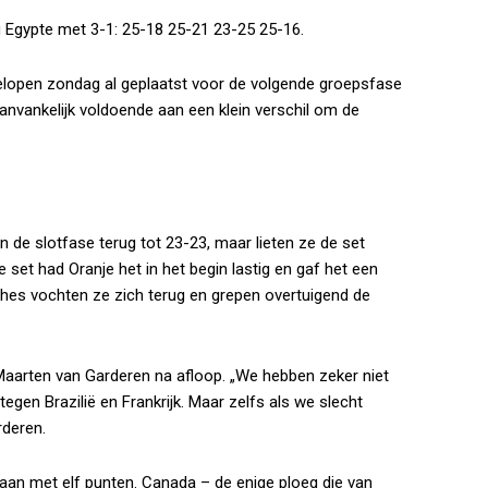
Egypte met 3-1: 25-18 25-21 23-25 25-16.
gelopen zondag al geplaatst voor de volgende groepsfase
anvankelijk voldoende aan een klein verschil om de
 de slotfase terug tot 23-23, maar lieten ze de set
 set had Oranje het in het begin lastig en gaf het een
es vochten ze zich terug en grepen overtuigend de
 Maarten van Garderen na afloop. „We hebben zeker niet
egen Brazilië en Frankrijk. Maar zelfs als we slecht
rderen.
naan met elf punten. Canada – de enige ploeg die van