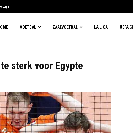
e zijn
HOME
VOETBAL
ZAALVOETBAL
LA LIGA
UEFA 
te sterk voor Egypte