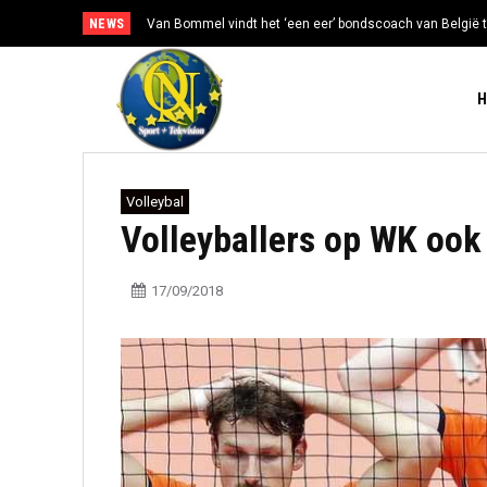
NEWS
Van Bommel vindt het ‘een eer’ bondscoach van België t
Volleybal
Volleyballers op WK ook 
17/09/2018