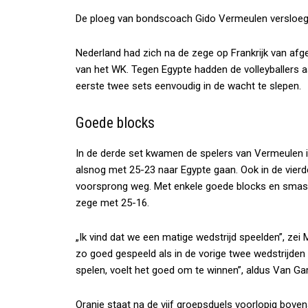
De ploeg van bondscoach Gido Vermeulen versloeg 
Nederland had zich na de zege op Frankrijk van af
van het WK. Tegen Egypte hadden de volleyballers a
eerste twee sets eenvoudig in de wacht te slepen.
Goede blocks
In de derde set kwamen de spelers van Vermeulen in
alsnog met 25-23 naar Egypte gaan. Ook in de vierde
voorsprong weg. Met enkele goede blocks en smash
zege met 25-16.
„Ik vind dat we een matige wedstrijd speelden”, zei
zo goed gespeeld als in de vorige twee wedstrijden t
spelen, voelt het goed om te winnen”, aldus Van Ga
Oranje staat na de vijf groepsduels voorlopig bove