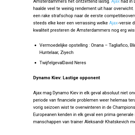
Amsterdammers het ontzettend lastig.
Ajax
had in 
haalde veel te weinig rendement uit haar overwicht.
een rake strafschop naar de eerste competitieoverw
steeds elke keer een verrassing welke
Ajax
-versie 
kwaliteit presteren de Amsterdammers nog erg wisse
Vermoedelijke opstelling :
Onana – Tagliafico, Bl
Huntelaar, Ziyech
Twijfelgeval
David Neres
Dynamo Kiev: Lastige opponent
Ajax mag Dynamo Kiev in elk geval absoluut niet o
periode van financiele problemen weer helemaa teru
vorig seizoen wist te overwinteren in de Champions
Europeanen kenden in elk geval een prima generale r
manschappen van trainer Aleksandr Khatskevich me