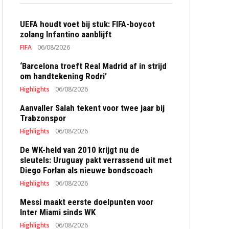
UEFA houdt voet bij stuk: FIFA-boycot
zolang Infantino aanblijft
FIFA
06/08/2026
‘Barcelona troeft Real Madrid af in strijd
om handtekening Rodri’
Highlights
06/08/2026
Aanvaller Salah tekent voor twee jaar bij
Trabzonspor
Highlights
06/08/2026
De WK-held van 2010 krijgt nu de
sleutels: Uruguay pakt verrassend uit met
Diego Forlan als nieuwe bondscoach
Highlights
06/08/2026
Messi maakt eerste doelpunten voor
Inter Miami sinds WK
Highlights
06/08/2026