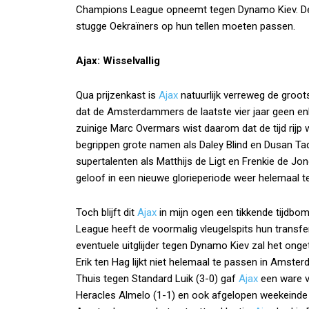
Champions League opneemt tegen Dynamo Kiev. De 
stugge Oekraïners op hun tellen moeten passen.
Ajax: Wisselvallig
Qua prijzenkast is
Ajax
natuurlijk verreweg de groo
dat de Amsterdammers de laatste vier jaar geen en
zuinige Marc Overmars wist daarom dat de tijd rij
begrippen grote namen als Daley Blind en Dusan Tad
supertalenten als Matthijs de Ligt en Frenkie de Jo
geloof in een nieuwe glorieperiode weer helemaal 
Toch blijft dit
Ajax
in mijn ogen een tikkende tijdbom
League heeft de voormalig vleugelspits hun transfe
eventuele uitglijder tegen Dynamo Kiev zal het onge
Erik ten Hag lijkt niet helemaal te passen in Amste
Thuis tegen Standard Luik (3-0) gaf
Ajax
een ware v
Heracles Almelo (1-1) en ook afgelopen weekeinde