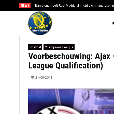
NEWS
‘Barcelona troeft Real Madrid af in strijd om handtekenin
Voetbal
Champions League
Voorbeschouwing: Ajax 
League Qualification)
21/08/2018