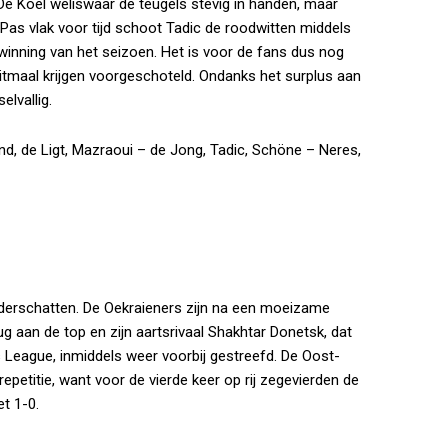
De Koel weliswaar de teugels stevig in handen, maar
 Pas vlak voor tijd schoot Tadic de roodwitten middels
inning van het seizoen. Het is voor de fans dus nog
ditmaal krijgen voorgeschoteld. Ondanks het surplus aan
lvallig.
ind, de Ligt, Mazraoui – de Jong, Tadic, Schöne – Neres,
nderschatten. De Oekraieners zijn na een moeizame
g aan de top en zijn aartsrivaal Shakhtar Donetsk, dat
 League, inmiddels weer voorbij gestreefd. De Oost-
epetitie, want voor de vierde keer op rij zegevierden de
t 1-0.