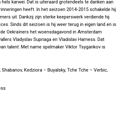
 hels karwei. Dat is uiteraard grotendeels te danken aan
nneringen heeft. In het seizoen 2014-2015 schakelde hij
s uit. Dankzij zijn sterke keeperswerk verdiende hij
es. Sinds dit seizoen is hij weer terug in eigen land en is
len de Oekraïners het woensdagavond in Amsterdam
allers Vladyslav Supriaga en Vladislav Harness. Dat
 van talent. Met name spelmaker Viktor Tsygankov is
, Shabanov, Kedziora – Buyalsky, Tche Tche – Verbic,
ess