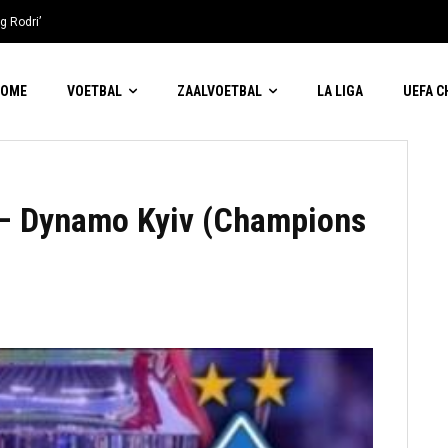
g Rodri’
HOME
VOETBAL
ZAALVOETBAL
LA LIGA
UEFA 
– Dynamo Kyiv (Champions