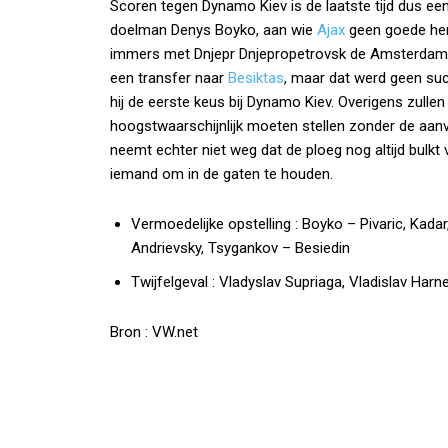
Scoren tegen Dynamo Kiev is de laatste tijd dus een
doelman Denys Boyko, aan wie
Ajax
geen goede heri
immers met Dnjepr Dnjepropetrovsk de Amsterdammer
een transfer naar
Besiktas
, maar dat werd geen succ
hij de eerste keus bij Dynamo Kiev. Overigens zul
hoogstwaarschijnlijk moeten stellen zonder de aanv
neemt echter niet weg dat de ploeg nog altijd bulkt
iemand om in de gaten te houden.
Vermoedelijke opstelling :
Boyko – Pivaric, Kadar
Andrievsky, Tsygankov – Besiedin
Twijfelgeval :
Vladyslav Supriaga, Vladislav Harn
Bron : VW.net