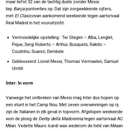
maar liefst 32 van de tachtig duels zonder Messi
liep
Barça
puntverlies op. Dat zijn zorgwekkende cijfers,
met
El Clasico
van aankomend weekeinde tegen aartsrivaal
Real Madrid in het vooruitzicht.
Vermoedelijke opstelling :
Ter Stegen – Alba, Lenglet,
Pique, Sergi Roberto – Arthur, Busquets, Rakitic –
Coutinho, Suarez, Dembele
Geblesseerd :
Lionel Messi, Thomas Vermaelen, Samuel
Umtiti
Inter: In vorm
Vanwege het ontbreken van Messi mag Inter dus hopen op
een stunt in het Camp Nou. Met zeven overwinningen op rij
zijn de Italianen in elk geval in topvorm. Afgelopen weekeinde
won de ploeg de
Derby della Madonnina
tegen aartsrivaal AC
Milan. Vedette Mauro Icardi was wederom de held van Milaan