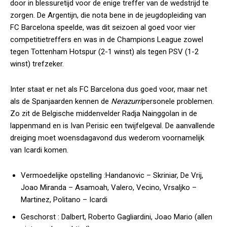
door in blessuretijd voor de enige treffer van de wedstrijd te
zorgen. De Argentijn, die nota bene in de jeugdopleiding van
FC Barcelona speelde, was dit seizoen al goed voor vier
competitietreffers en was in de Champions League zowel
tegen Tottenham Hotspur (2-1 winst) als tegen PSV (1-2
winst) trefzeker.
Inter staat er net als FC Barcelona dus goed voor, maar net
als de Spanjaarden kennen de
Nerazurri
personele problemen.
Zo zit de Belgische middenvelder Radja Nainggolan in de
lappenmand en is Ivan Perisic een twijfelgeval. De aanvallende
dreiging moet woensdagavond dus wederom voornamelijk
van Icardi komen.
Vermoedelijke opstelling :
Handanovic – Skriniar, De Vrij,
Joao Miranda – Asamoah, Valero, Vecino, Vrsaljko –
Martinez, Politano – Icardi
Geschorst :
Dalbert, Roberto Gagliardini, Joao Mario (allen