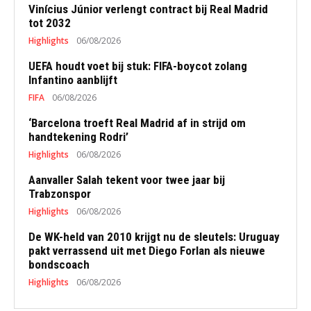
Vinícius Júnior verlengt contract bij Real Madrid
tot 2032
Highlights
06/08/2026
UEFA houdt voet bij stuk: FIFA-boycot zolang
Infantino aanblijft
FIFA
06/08/2026
‘Barcelona troeft Real Madrid af in strijd om
handtekening Rodri’
Highlights
06/08/2026
Aanvaller Salah tekent voor twee jaar bij
Trabzonspor
Highlights
06/08/2026
De WK-held van 2010 krijgt nu de sleutels: Uruguay
pakt verrassend uit met Diego Forlan als nieuwe
bondscoach
Highlights
06/08/2026