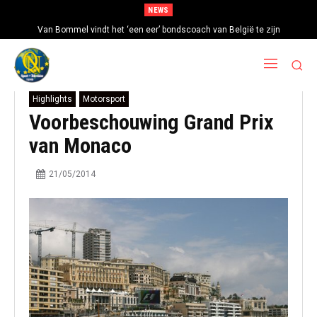
NEWS
Van Bommel vindt het ‘een eer’ bondscoach van België te zijn
Highlights
Motorsport
Voorbeschouwing Grand Prix
van Monaco
21/05/2014