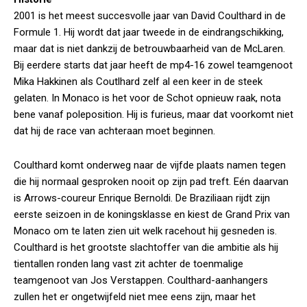
2001 is het meest succesvolle jaar van David Coulthard in de
Formule 1. Hij wordt dat jaar tweede in de eindrangschikking,
maar dat is niet dankzij de betrouwbaarheid van de McLaren.
Bij eerdere starts dat jaar heeft de mp4-16 zowel teamgenoot
Mika Hakkinen als Coutlhard zelf al een keer in de steek
gelaten. In Monaco is het voor de Schot opnieuw raak, nota
bene vanaf poleposition. Hij is furieus, maar dat voorkomt niet
dat hij de race van achteraan moet beginnen.
Coulthard komt onderweg naar de vijfde plaats namen tegen
die hij normaal gesproken nooit op zijn pad treft. Eén daarvan
is Arrows-coureur Enrique Bernoldi. De Braziliaan rijdt zijn
eerste seizoen in de koningsklasse en kiest de Grand Prix van
Monaco om te laten zien uit welk racehout hij gesneden is.
Coulthard is het grootste slachtoffer van die ambitie als hij
tientallen ronden lang vast zit achter de toenmalige
teamgenoot van Jos Verstappen. Coulthard-aanhangers
zullen het er ongetwijfeld niet mee eens zijn, maar het