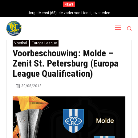
NEWS
Jorge Messi (68), de vader van Lionel, overleden
Voetbal
Europa League
Voorbeschouwing: Molde –
Zenit St. Petersburg (Europa
League Qualification)
30/08/2018