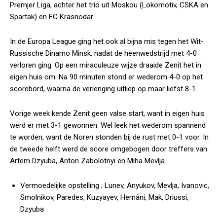
Premjer Liga, achter het trio uit Moskou (Lokomotiv, CSKA en
Spartak) en FC Krasnodar.
In de Europa League ging het ook al bijna mis tegen het Wit-
Russische Dinamo Minsk, nadat de heenwedstrijd met 4-0
verloren ging. Op een miraculeuze wijze draaide Zenit het in
eigen huis om. Na 90 minuten stond er wederom 4-0 op het
scorebord, waarna de verlenging uitliep op maar liefst 8-1.
Vorige week kende Zenit geen valse start, want in eigen huis
werd er met 3-1 gewonnen. Wel leek het wederom spannend
te worden, want de Noren stonden bij de rust met 0-1 voor. In
de tweede helft werd de score omgebogen door treffers van
Artem Dzyuba, Anton Zabolotnyi en Miha Mevlja.
Vermoedelijke opstelling ;
Lunev, Anyukov, Mevlja, Ivanovic,
Smolnikov, Paredes, Kuzyayev, Hernâni, Mak, Driussi,
Dzyuba