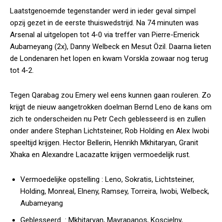
Laatstgenoemde tegenstander werd in ieder geval simpel
opzij gezet in de eerste thuiswedstrijd. Na 74 minuten was
Arsenal al uitgelopen tot 4-0 via treffer van Pierre-Emerick
Aubameyang (2x), Danny Welbeck en Mesut Özil. Daarna lieten
de Londenaren het lopen en kwam Vorskla zowaar nog terug
tot 4-2.
Tegen Qarabag zou Emery wel eens kunnen gaan rouleren. Zo
krijgt de nieuw aangetrokken doelman Bernd Leno de kans om
zich te onderscheiden nu Petr Cech geblesseerd is en zullen
onder andere Stephan Lichtsteiner, Rob Holding en Alex Iwobi
speeltijd krijgen. Hector Bellerin, Henrikh Mkhitaryan, Granit
Xhaka en Alexandre Lacazatte krijgen vermoedelijk rust.
Vermoedelijke opstelling :
Leno, Sokratis, Lichtsteiner,
Holding, Monreal, Elneny, Ramsey, Torreira, Iwobi, Welbeck,
Aubameyang
Geblesseerd :
Mkhitaryan, Mavrapanos, Koscielny,