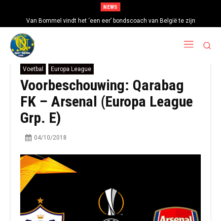
NEWS
Van Bommel vindt het ‘een eer’ bondscoach van België te zijn
Voetbal
Europa League
Voorbeschouwing: Qarabag
FK – Arsenal (Europa League
Grp. E)
04/10/2018