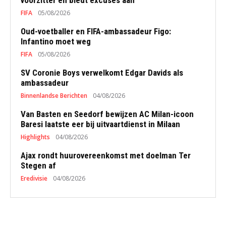
voorzitter en biedt excuses aan
FIFA
05/08/2026
Oud-voetballer en FIFA-ambassadeur Figo:
Infantino moet weg
FIFA
05/08/2026
SV Coronie Boys verwelkomt Edgar Davids als
ambassadeur
Binnenlandse Berichten
04/08/2026
Van Basten en Seedorf bewijzen AC Milan-icoon
Baresi laatste eer bij uitvaartdienst in Milaan
Highlights
04/08/2026
Ajax rondt huurovereenkomst met doelman Ter
Stegen af
Eredivisie
04/08/2026