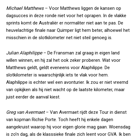
Michael Matthews
– Voor Matthews liggen de kansen op
dagsucces in deze ronde niet voor het oprapen. In de vlakke
sprints komt de Australiër er normaliter niet aan te pas. De
heuvelachtige finale naar Quimper ligt hem beter, alhoewel het
misschien in de slotkilometer net niet steil genoeg is.
Julian Alaphilippe
– De Fransman zal graag in eigen land
willen winnen, en hij zal het ook zeker proberen. Wat voor
Matthews geldt, geldt eveneens voor Alaphilippe. De
slotkilometer is waarschijnlijk iets te vlak voor hem.
Alaphilippe is echter wel een avonturier. Ik zou er niet vreemd
van opkijken als hij niet wacht op de laatste kilometer, maar
juist eerder de aanval kiest.
Greg van Avermaet
– Van Avermaet rijdt deze Tour in dienst
van kopman Richie Porte. Toch heeft hij enkele dagen
aangekruist waarop hij voor eigen glorie mag gaan. Woensdag
is zo’n dag, als de klasssieke finale zich leent voor GVA. Ik ben