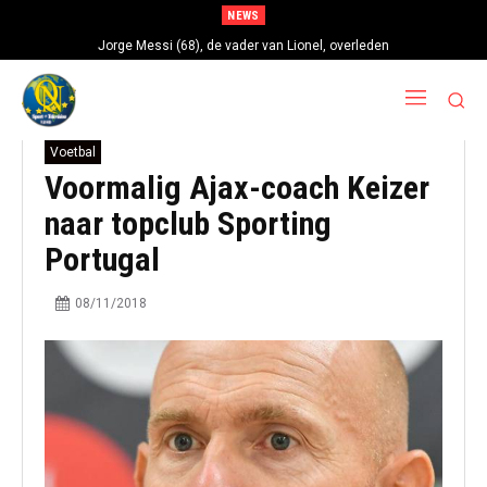
NEWS
Jorge Messi (68), de vader van Lionel, overleden
Voetbal
Voormalig Ajax-coach Keizer
naar topclub Sporting
Portugal
08/11/2018