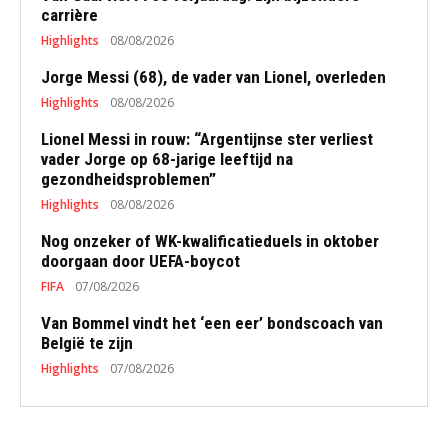
carrière
Highlights
08/08/2026
Jorge Messi (68), de vader van Lionel, overleden
Highlights
08/08/2026
Lionel Messi in rouw: “Argentijnse ster verliest
vader Jorge op 68-jarige leeftijd na
gezondheidsproblemen”
Highlights
08/08/2026
Nog onzeker of WK-kwalificatieduels in oktober
doorgaan door UEFA-boycot
FIFA
07/08/2026
Van Bommel vindt het ‘een eer’ bondscoach van
België te zijn
Highlights
07/08/2026