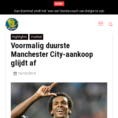
NEWS
Van Bommel vindt het ‘een eer’ bondscoach van België te zijn
Highlights
Voetbal
Voormalig duurste
Manchester City-aankoop
glijdt af
16/10/2014