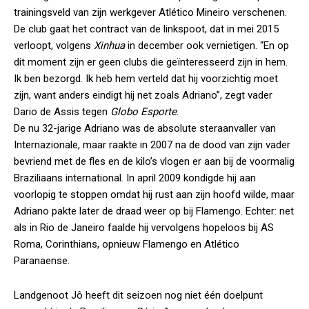
trainingsveld van zijn werkgever Atlético Mineiro verschenen.
De club gaat het contract van de linkspoot, dat in mei 2015
verloopt, volgens
Xinhua
in december ook vernietigen. “En op
dit moment zijn er geen clubs die geïnteresseerd zijn in hem.
Ik ben bezorgd. Ik heb hem verteld dat hij voorzichtig moet
zijn, want anders eindigt hij net zoals Adriano”, zegt vader
Dario de Assis tegen
Globo Esporte
.
De nu 32-jarige Adriano was de absolute steraanvaller van
Internazionale, maar raakte in 2007 na de dood van zijn vader
bevriend met de fles en de kilo’s vlogen er aan bij de voormalig
Braziliaans international. In april 2009 kondigde hij aan
voorlopig te stoppen omdat hij rust aan zijn hoofd wilde, maar
Adriano pakte later de draad weer op bij Flamengo. Echter: net
als in Rio de Janeiro faalde hij vervolgens hopeloos bij AS
Roma, Corinthians, opnieuw Flamengo en Atlético
Paranaense.
Landgenoot Jô heeft dit seizoen nog niet één doelpunt