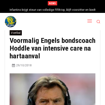
NEWS
Infantino krijgt steun van volledige FIFA-top, blijft voorzitter en biedt
excuses aan
Voetbal
Voormalig Engels bondscoach
Hoddle van intensive care na
hartaanval
29/10/2018