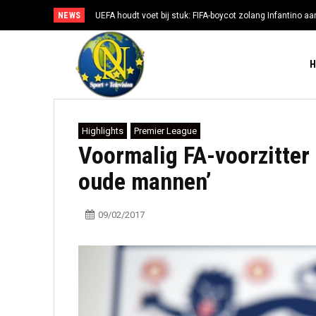
NEWS
UEFA houdt voet bij stuk: FIFA-boycot zolang Infantino aan
Highlights
Premier League
Voormalig FA-voorzitter 
oude mannen’
09/02/2017