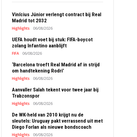
Vinícius Júnior verlengt contract bij Real
Madrid tot 2032
Highlights
06/08/2026
UEFA houdt voet bij stuk: FIFA-boycot
zolang Infantino aanblijft
FIFA
06/08/2026
‘Barcelona troeft Real Madrid af in strijd
om handtekening Rodri’
Highlights
06/08/2026
Aanvaller Salah tekent voor twee jaar bij
Trabzonspor
Highlights
06/08/2026
De WK-held van 2010 krijgt nu de
sleutels: Uruguay pakt verrassend uit met
Diego Forlan als nieuwe bondscoach
Highlights
06/08/2026