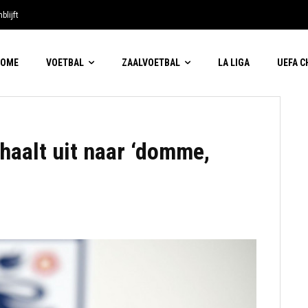
blijft
HOME
VOETBAL
ZAALVOETBAL
LA LIGA
UEFA 
haalt uit naar ‘domme,