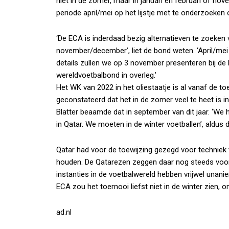
niet in de zomer, maar in januari en februari of n
periode april/mei op het lijstje met te onderzoeken 
‘De ECA is inderdaad bezig alternatieven te zoeken 
november/december’, liet de bond weten. ‘April/mei l
details zullen we op 3 november presenteren bij de
wereldvoetbalbond in overleg.’
Het WK van 2022 in het oliestaatje is al vanaf de 
geconstateerd dat het in de zomer veel te heet is 
Blatter beaamde dat in september van dit jaar. ‘We
in Qatar. We moeten in de winter voetballen’, aldus
Qatar had voor de toewijzing gezegd voor techniek 
houden. De Qatarezen zeggen daar nog steeds voor
instanties in de voetbalwereld hebben vrijwel una
ECA zou het toernooi liefst niet in de winter zien,
ad.nl