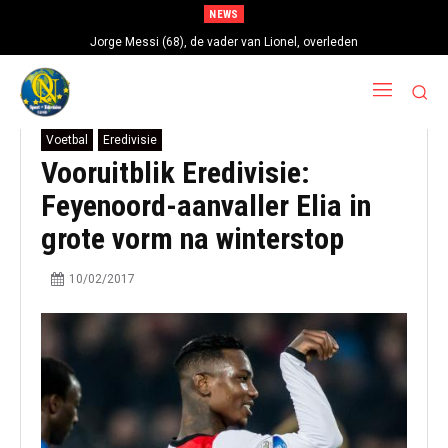
NEWS
Jorge Messi (68), de vader van Lionel, overleden
Voetbal
Eredivisie
Vooruitblik Eredivisie:
Feyenoord-aanvaller Elia in
grote vorm na winterstop
10/02/2017