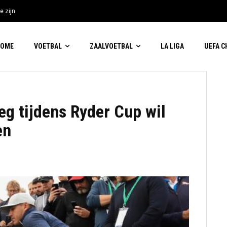
e zijn
HOME
VOETBAL
ZAALVOETBAL
LA LIGA
UEFA 
eg tijdens Ryder Cup wil
en