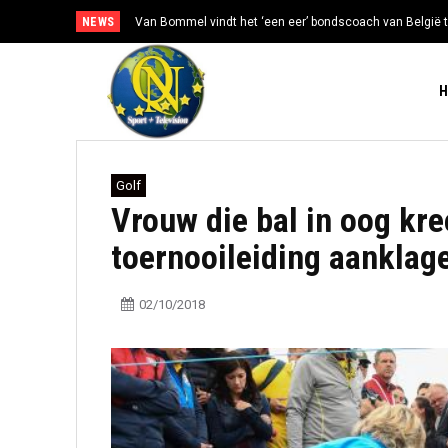
NEWS
Van Bommel vindt het ‘een eer’ bondscoach van België t
Golf
Vrouw die bal in oog kre
toernooileiding aanklag
02/10/2018