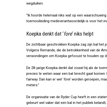
wegduiken.
“Ik hoorde helemaal niks wat op een waarschuwing le
toernooileiding medeverantwoordelijk is voor het inc
Koepka denkt dat ‘
fore
‘ niks helpt
De zichtbaar geschrokken Koepka zag zijn bal het p
Volgens Remande, die de betrokkenheid van de Ame
verwondingen om Koepka gefocust te houden op de
De 28-jarige Koepka denkt dat zowel hij als de toern
precies te weten waar een bal terecht gaat komen.
fairway. Dan kan er wel ‘
fore
‘ worden geroepen, maa
meters.”
De organisatie van de Ryder Cup heeft in een stat
gebeurt wel vaker dat een bal in het publiek belandt