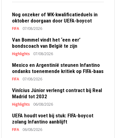
Nog onzeker of WK-kwalificatieduels in
oktober doorgaan door UEFA-boycot
FIFA
07/08/2026
Van Bommel vindt het ‘een eer’
bondscoach van België te zijn
Highlights
07/08/2026
Mexico en Argentinië steunen Infantino
ondanks toenemende kritiek op FIFA-baas
FIFA
07/08/2026
Vinícius Júnior verlengt contract bij Real
Madrid tot 2032
Highlights
06/08/2026
UEFA houdt voet bij stuk: FIFA-boycot
zolang Infantino aanblijft
FIFA
06/08/2026