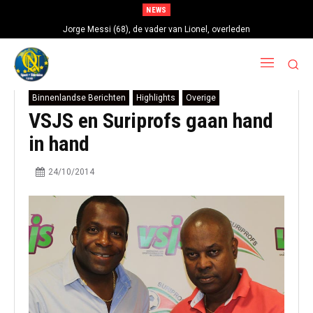
NEWS
Jorge Messi (68), de vader van Lionel, overleden
Binnenlandse Berichten
Highlights
Overige
VSJS en Suriprofs gaan hand
in hand
24/10/2014