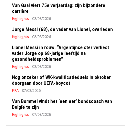
Van Gaal viert 75e verjaardag: zijn bijzondere
carrière
Highlights
08/08/2026
Jorge Messi (68), de vader van Lionel, overleden
Highlights
08/08/2026
Lionel Messi in rouw: “Argentijnse ster verliest
vader Jorge op 68-jarige leeftijd na
gezondheidsproblemen”
Highlights
08/08/2026
Nog onzeker of WK-kwalificatieduels in oktober
doorgaan door UEFA-boycot
FIFA
07/08/2026
Van Bommel vindt het ‘een eer’ bondscoach van
België te zijn
Highlights
07/08/2026