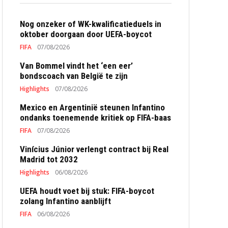
Nog onzeker of WK-kwalificatieduels in
oktober doorgaan door UEFA-boycot
FIFA
07/08/2026
Van Bommel vindt het ‘een eer’
bondscoach van België te zijn
Highlights
07/08/2026
Mexico en Argentinië steunen Infantino
ondanks toenemende kritiek op FIFA-baas
FIFA
07/08/2026
Vinícius Júnior verlengt contract bij Real
Madrid tot 2032
Highlights
06/08/2026
UEFA houdt voet bij stuk: FIFA-boycot
zolang Infantino aanblijft
FIFA
06/08/2026