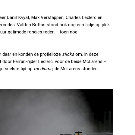
r Daniil Kvyat, Max Verstappen, Charles Leclerc en
rcedes’ Valtteri Bottas stond ook nog een tijdje op plek
lfuur getimede rondjes reden – toen nog
r daar en konden de profielloze
slicks
om. In deze
zet door Ferrari-rijder Leclerc, voor de beide McLarens –
jn snelste tijd op
mediums
, de McLarens stonden