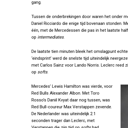
gang.
Tussen de onderbrekingen door waren het onder mee
Daniel Ricciardo die enige tijd bovenaan stonden. Me
één, met de Mercedessen die pas in het laatste ha
op
intermediates
.
De laatste tien minuten bleek het omslagpunt echte
‘eindsprint’ werd de snelste tijd uiteindelijk neerge
met Carlos Sainz voor Lando Norris. Leclerc reed zi
op
softs
.
Mercedes’ Lewis Hamilton was vierde, voor
Red Bulls Alexander Albon. Met Toro
Rosso’s Daniil Kvyat daar nog tussen, was
Red Bull-coureur Max Verstappen zevende.
De Nederlander was uiteindelijk 2.1
seconden trager dan Leclerc, met
Verstappen die zijn tijd op
softs
had