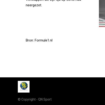
neergezet.
Bron: Formule1.nl
© Copyright - QN Sport