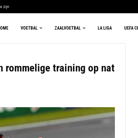
e zijn
HOME
VOETBAL
ZAALVOETBAL
LA LIGA
UEFA 
n rommelige training op nat