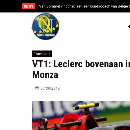
NEWS
Van Bommel vindt het ‘een eer’ bondscoach van België t
Formule-1
VT1: Leclerc bovenaan i
Monza
06/09/2019