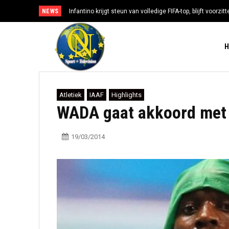
NEWS
Infantino krijgt steun van volledige FIFA-top, blijft voorzi
Atletiek
IAAF
Highlights
WADA gaat akkoord met 
19/03/2014