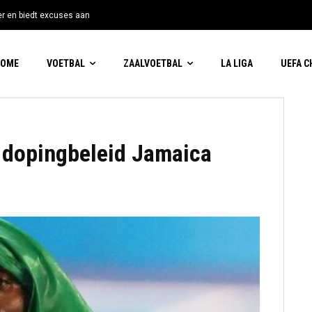
tter en biedt excuses aan
HOME
VOETBAL
ZAALVOETBAL
LA LIGA
UEFA 
dopingbeleid Jamaica