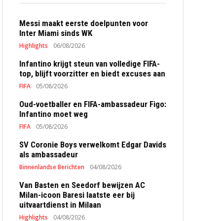
Messi maakt eerste doelpunten voor
Inter Miami sinds WK
Highlights
06/08/2026
Infantino krijgt steun van volledige FIFA-
top, blijft voorzitter en biedt excuses aan
FIFA
05/08/2026
Oud-voetballer en FIFA-ambassadeur Figo:
Infantino moet weg
FIFA
05/08/2026
SV Coronie Boys verwelkomt Edgar Davids
als ambassadeur
Binnenlandse Berichten
04/08/2026
Van Basten en Seedorf bewijzen AC
Milan-icoon Baresi laatste eer bij
uitvaartdienst in Milaan
Highlights
04/08/2026