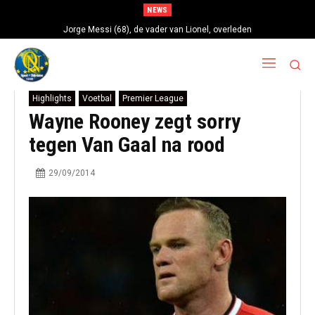
NEWS
Jorge Messi (68), de vader van Lionel, overleden
Highlights
Voetbal
Premier League
Wayne Rooney zegt sorry
tegen Van Gaal na rood
29/09/2014