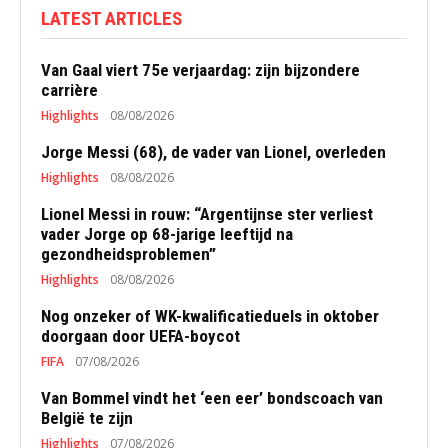
LATEST ARTICLES
Van Gaal viert 75e verjaardag: zijn bijzondere
carrière
Highlights
08/08/2026
Jorge Messi (68), de vader van Lionel, overleden
Highlights
08/08/2026
Lionel Messi in rouw: “Argentijnse ster verliest
vader Jorge op 68-jarige leeftijd na
gezondheidsproblemen”
Highlights
08/08/2026
Nog onzeker of WK-kwalificatieduels in oktober
doorgaan door UEFA-boycot
FIFA
07/08/2026
Van Bommel vindt het ‘een eer’ bondscoach van
België te zijn
Highlights
07/08/2026