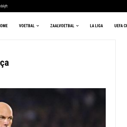
blijft
HOME
VOETBAL
ZAALVOETBAL
LA LIGA
UEFA 
rça