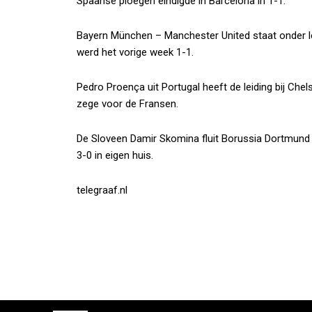
Spaanse ploegen eindigde in Barcelona in 1-1.
Bayern München – Manchester United staat onder l
werd het vorige week 1-1.
Pedro Proença uit Portugal heeft de leiding bij Chel
zege voor de Fransen.
De Sloveen Damir Skomina fluit Borussia Dortmund
3-0 in eigen huis.
telegraaf.nl