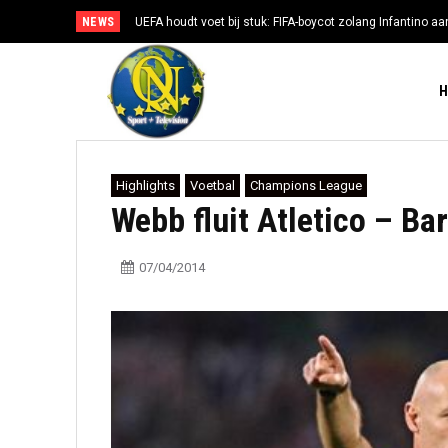
NEWS
UEFA houdt voet bij stuk: FIFA-boycot zolang Infantino aan
Highlights
Voetbal
Champions League
Webb fluit Atletico – Ba
07/04/2014