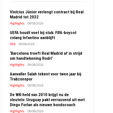
Vinícius Júnior verlengt contract bij Real
Madrid tot 2032
Highlights
06/08/2026
UEFA houdt voet bij stuk: FIFA-boycot
zolang Infantino aanblijft
FIFA
06/08/2026
‘Barcelona troeft Real Madrid af in strijd
om handtekening Rodri’
Highlights
06/08/2026
Aanvaller Salah tekent voor twee jaar bij
Trabzonspor
Highlights
06/08/2026
De WK-held van 2010 krijgt nu de
sleutels: Uruguay pakt verrassend uit met
Diego Forlan als nieuwe bondscoach
Highlights
06/08/2026