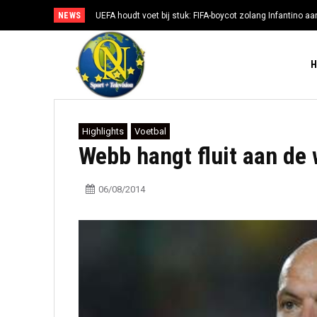
NEWS
UEFA houdt voet bij stuk: FIFA-boycot zolang Infantino aan
Highlights
Voetbal
Webb hangt fluit aan de 
06/08/2014