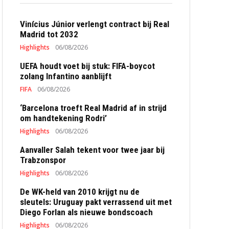
Vinícius Júnior verlengt contract bij Real
Madrid tot 2032
Highlights
06/08/2026
UEFA houdt voet bij stuk: FIFA-boycot
zolang Infantino aanblijft
FIFA
06/08/2026
‘Barcelona troeft Real Madrid af in strijd
om handtekening Rodri’
Highlights
06/08/2026
Aanvaller Salah tekent voor twee jaar bij
Trabzonspor
Highlights
06/08/2026
De WK-held van 2010 krijgt nu de
sleutels: Uruguay pakt verrassend uit met
Diego Forlan als nieuwe bondscoach
Highlights
06/08/2026