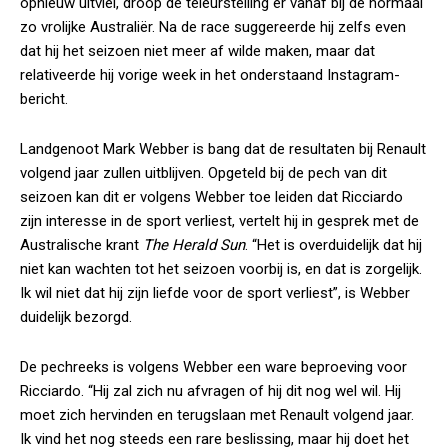
opnieuw uitviel, droop de teleurstelling er vanaf bij de normaal
zo vrolijke Australiër. Na de race suggereerde hij zelfs even
dat hij het seizoen niet meer af wilde maken, maar dat
relativeerde hij vorige week in het onderstaand Instagram-
bericht.
Landgenoot Mark Webber is bang dat de resultaten bij Renault
volgend jaar zullen uitblijven. Opgeteld bij de pech van dit
seizoen kan dit er volgens Webber toe leiden dat Ricciardo
zijn interesse in de sport verliest, vertelt hij in gesprek met de
Australische krant
The Herald Sun
. “Het is overduidelijk dat hij
niet kan wachten tot het seizoen voorbij is, en dat is zorgelijk.
Ik wil niet dat hij zijn liefde voor de sport verliest”, is Webber
duidelijk bezorgd.
De pechreeks is volgens Webber een ware beproeving voor
Ricciardo. “Hij zal zich nu afvragen of hij dit nog wel wil. Hij
moet zich hervinden en terugslaan met Renault volgend jaar.
Ik vind het nog steeds een rare beslissing, maar hij doet het