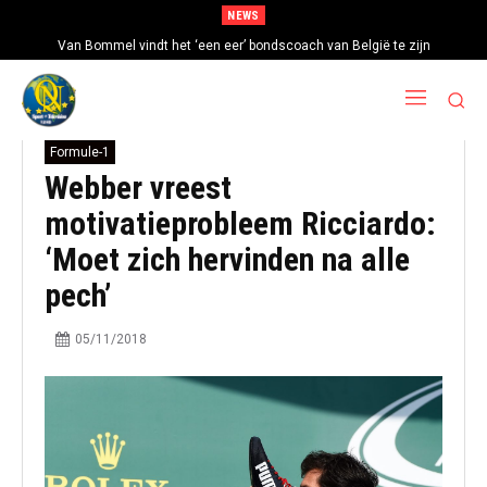
NEWS
Van Bommel vindt het ‘een eer’ bondscoach van België te zijn
Formule-1
Webber vreest
motivatieprobleem Ricciardo:
‘Moet zich hervinden na alle
pech’
05/11/2018