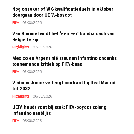
Nog onzeker of WK-kwalificatieduels in oktober
doorgaan door UEFA-boycot
FIFA
07/08/2026
Van Bommel vindt het ‘een eer’ bondscoach van
België te zijn
Highlights
07/08/2026
Mexico en Argentinië steunen Infantino ondanks
toenemende kritiek op FIFA-baas
FIFA
07/08/2026
Vinícius Júnior verlengt contract bij Real Madrid
tot 2032
Highlights
06/08/2026
UEFA houdt voet bij stuk: FIFA-boycot zolang
Infantino aanblijft
FIFA
06/08/2026