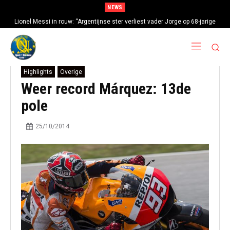
NEWS
Lionel Messi in rouw: “Argentijnse ster verliest vader Jorge op 68-jarige
leeftijd na gezondheidsproblemen”
Highlights
Overige
Weer record Márquez: 13de
pole
25/10/2014