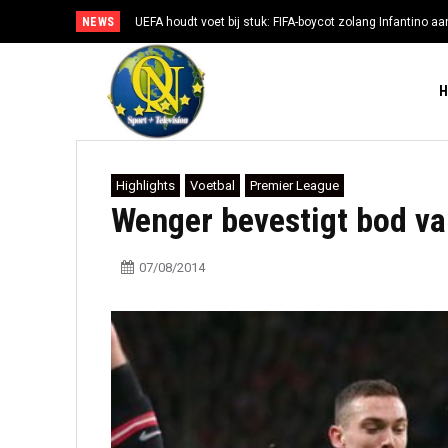
NEWS
UEFA houdt voet bij stuk: FIFA-boycot zolang Infantino aan
Highlights
Voetbal
Premier League
Wenger bevestigt bod v
07/08/2014