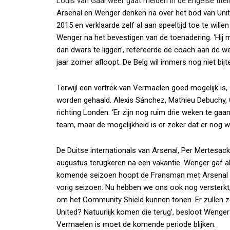
Louis van Gaal weer gaat melden in de Engelse titel
Arsenal en Wenger denken na over het bod van Unite
2015 en verklaarde zelf al aan speeltijd toe te wille
Wenger na het bevestigen van de toenadering. ‘Hij 
dan dwars te liggen’, refereerde de coach aan de we
jaar zomer afloopt. De Belg wil immers nog niet bijt
Terwijl een vertrek van Vermaelen goed mogelijk is, 
worden gehaald. Alexis Sánchez, Mathieu Debuchy
richting Londen. ‘Er zijn nog ruim drie weken te ga
team, maar de mogelijkheid is er zeker dat er nog wa
De Duitse internationals van Arsenal, Per Mertesack
augustus terugkeren na een vakantie. Wenger gaf al 
komende seizoen hoopt de Fransman met Arsenal we
vorig seizoen. Nu hebben we ons ook nog versterkt,
om het Community Shield kunnen tonen. Er zullen ze
United? Natuurlijk komen die terug’, besloot Wenge
Vermaelen is moet de komende periode blijken.