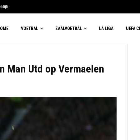
blijft
HOME
VOETBAL
ZAALVOETBAL
LA LIGA
UEFA 
an Man Utd op Vermaelen