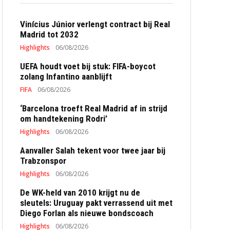
Vinícius Júnior verlengt contract bij Real
Madrid tot 2032
Highlights
06/08/2026
UEFA houdt voet bij stuk: FIFA-boycot
zolang Infantino aanblijft
FIFA
06/08/2026
‘Barcelona troeft Real Madrid af in strijd
om handtekening Rodri’
Highlights
06/08/2026
Aanvaller Salah tekent voor twee jaar bij
Trabzonspor
Highlights
06/08/2026
De WK-held van 2010 krijgt nu de
sleutels: Uruguay pakt verrassend uit met
Diego Forlan als nieuwe bondscoach
Highlights
06/08/2026