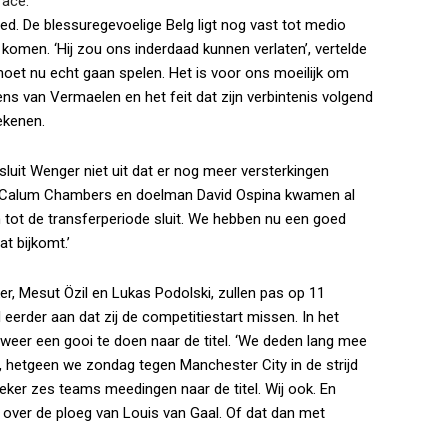
race.
d. De blessuregevoelige Belg ligt nog vast tot medio
n komen. ‘Hij zou ons inderdaad kunnen verlaten’, vertelde
moet nu echt gaan spelen. Het is voor ons moeilijk om
ns van Vermaelen en het feit dat zijn verbintenis volgend
ekenen.
sluit Wenger niet uit dat er nog meer versterkingen
, Calum Chambers en doelman David Ospina kwamen al
an tot de transferperiode sluit. We hebben nu een goed
t bijkomt.’
er, Mesut Özil en Lukas Podolski, zullen pas op 11
eerder aan dat zij de competitiestart missen. In het
er een gooi te doen naar de titel. ‘We deden lang mee
 hetgeen we zondag tegen Manchester City in de strijd
ker zes teams meedingen naar de titel. Wij ook. En
r over de ploeg van Louis van Gaal. Of dat dan met