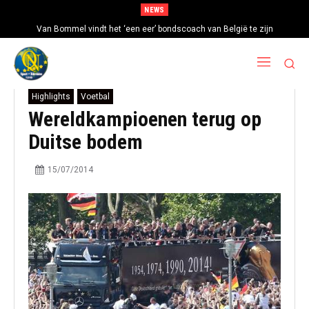
NEWS
Van Bommel vindt het ‘een eer’ bondscoach van België te zijn
Highlights
Voetbal
Wereldkampioenen terug op
Duitse bodem
15/07/2014